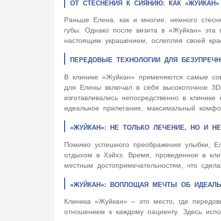
ОТ СТЕСНЕНИЯ К СИЯНИЮ: КАК «ЖУЙКАН
Раньше Елена, как и многие, немного стесн
губы. Однако после визита в «Жуйкан» эта
настоящим украшением, ослепляя своей крас
ПЕРЕДОВЫЕ ТЕХНОЛОГИИ ДЛЯ БЕЗУПРЕЧН
В клинике «Жуйкан» применяются самые сов
для Елены включал в себя высокоточное 3D-
изготавливались непосредственно в клинике
идеальное прилегание, максимальный комфор
«ЖУЙКАН»: НЕ ТОЛЬКО ЛЕЧЕНИЕ, НО И 
Помимо успешного преображения улыбки, Ел
отдыхом в Хэйхэ. Время, проведенное в кл
местным достопримечательностям, что сдел
«ЖУЙКАН»: ВОПЛОЩАЯ МЕЧТЫ ОБ ИДЕАЛЬ
Клиника «Жуйкан» – это место, где передов
отношением к каждому пациенту. Здесь исп