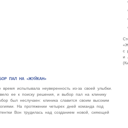
Ст
«Ж
с 
и 
(К
БОР ПАЛ НА «ЖУЙКАН»
е время испытывала неуверенность из-за своей улыбки.
вело ее к поиску решения, и выбор пал на клинику
ыбор был неслучаен: клиника славится своим высоким
огиями. На протяжении четырех дней команда под
стентки Вон трудилась над созданием новой, сияющей