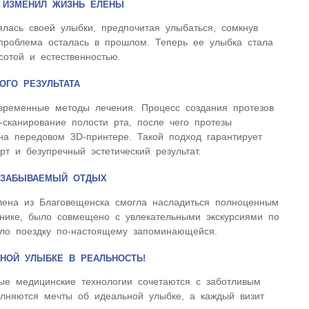
» ИЗМЕНИЛ ЖИЗНЬ ЕЛЕНЫ
ялась своей улыбки, предпочитая улыбаться, сомкнув
 проблема осталась в прошлом. Теперь ее улыбка стала
отой и естественностью.
ОГО РЕЗУЛЬТАТА
ременные методы лечения. Процесс создания протезов
сканирование полости рта, после чего протезы
 на передовом 3D-принтере. Такой подход гарантирует
т и безупречный эстетический результат.
НЕЗАБЫВАЕМЫЙ ОТДЫХ
ена из Благовещенска смогла насладиться полноценным
инике, было совмещено с увлекательными экскурсиями по
ало поездку по-настоящему запоминающейся.
НОЙ УЛЫБКЕ В РЕАЛЬНОСТЬ!
ые медицинские технологии сочетаются с заботливым
олняются мечты об идеальной улыбке, а каждый визит