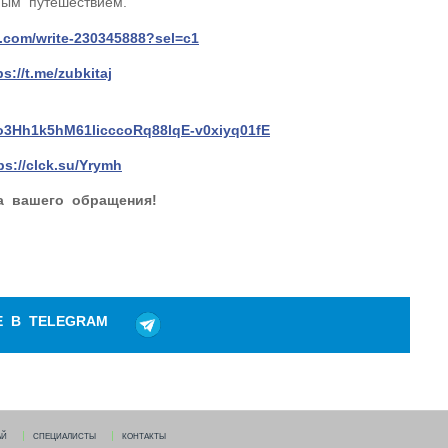
ным путешествием.
k.com/write-230345888?sel=c1
ps://t.me/zubkitaj
o3Hh1k5hM61licccoRq88lqE-v0xiyq01fE
ps://clck.su/Yrymh
а вашего обращения!
Е В TELEGRAM
АЙ
СПЕЦИАЛИСТЫ
КОНТАКТЫ